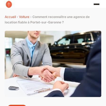
Accueil
›
Voiture
›
Comment reconnaître une agence de
location fiable à Portet-sur-Garonne ?